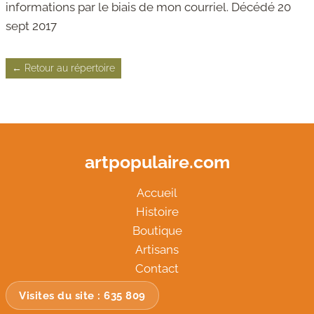
informations par le biais de mon courriel. Décédé 20
sept 2017
← Retour au répertoire
artpopulaire.com
Accueil
Histoire
Boutique
Artisans
Contact
Visites du site :
635 809