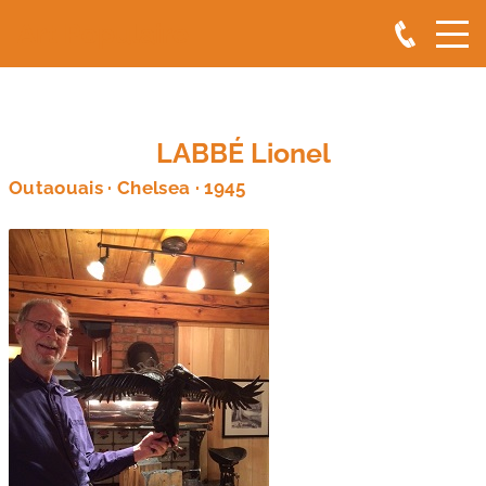
Art Populaire
LABBÉ Lionel
Outaouais · Chelsea · 1945