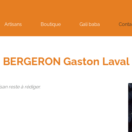
Artisans
Boutique
Gali baba
Conta
BERGERON Gaston Laval
san reste à rédiger.