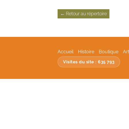
← Retour au répertoire
Accueil
Histoire
Boutique
Ar
Visites du site :
635 793