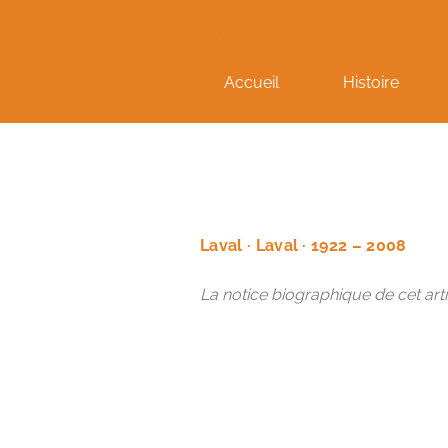
Art Populaire
Accueil
Histoire
Laval · Laval · 1922 – 2008
La notice biographique de cet arti