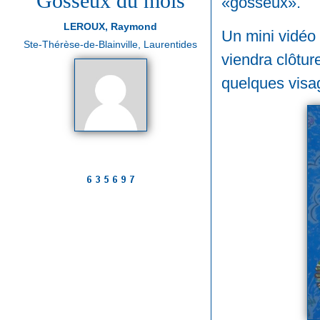
Gosseux du mois
«gosseux».
LEROUX, Raymond
Un mini vidéo
Ste-Thérèse-de-Blainville, Laurentides
viendra clôtur
quelques visa