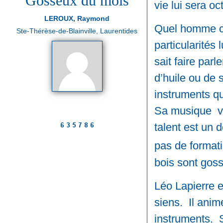
Gosseux du mois
vie lui sera oc
LEROUX, Raymond
Quel homme co
Ste-Thérèse-de-Blainville, Laurentides
particularités l
sait faire parl
d’huile ou de 
instruments qu’
Sa musique v
talent est un 
pas de format
bois sont goss
Léo Lapierre 
siens. Il ani
instruments. S