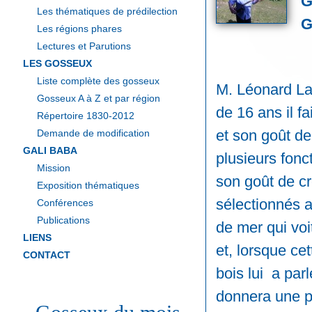
G
Les thématiques de prédilection
G
Les régions phares
Lectures et Parutions
LES GOSSEUX
Liste complète des gosseux
M. Léonard Lap
Gosseux A à Z et par région
de 16 ans il f
Répertoire 1830-2012
et son goût de
Demande de modification
GALI BABA
plusieurs fonc
Mission
son goût de cr
Exposition thématiques
sélectionnés a
Conférences
Publications
de mer qui voi
LIENS
et, lorsque ce
CONTACT
bois lui a parl
donnera une p