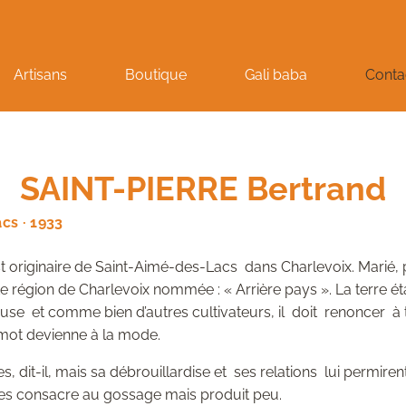
Artisans
Boutique
Gali baba
Conta
SAINT-PIERRE Bertrand
cs · 1933
t originaire de Saint-Aimé-des-Lacs dans Charlevoix. Marié, 
ette région de Charlevoix nommée : « Arrière pays ». La terre é
se et comme bien d’autres cultivateurs, il doit renoncer à tr
 mot devienne à la mode.
es, dit-il, mais sa débrouillardise et ses relations lui permir
l les consacre au gossage mais produit peu.