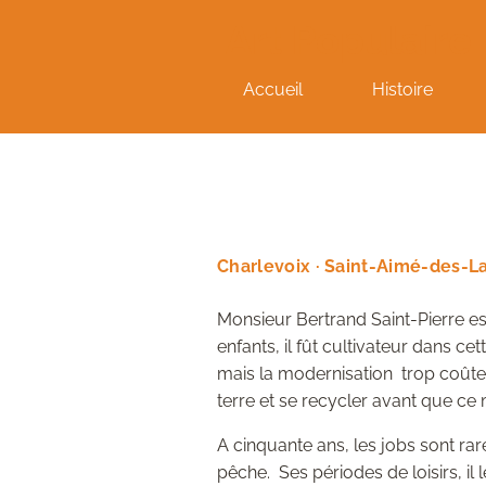
Art Populaire
Accueil
Histoire
Charlevoix · Saint-Aimé-des-La
Monsieur Bertrand Saint-Pierre es
enfants, il fût cultivateur dans c
mais la modernisation trop coûteu
terre et se recycler avant que ce
A cinquante ans, les jobs sont rar
pêche. Ses périodes de loisirs, i