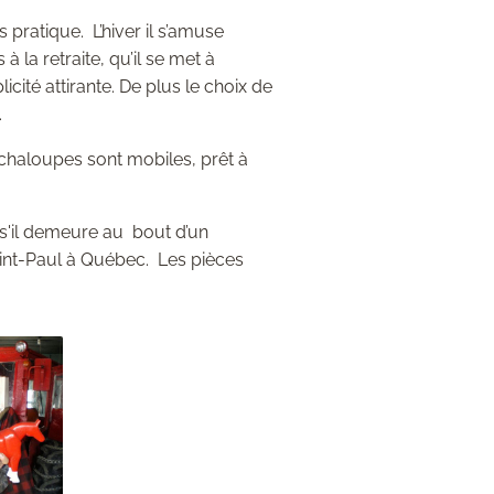
pratique. L’hiver il s’amuse
à la retraite, qu’il se met à
icité attirante. De plus le choix de
.
s chaloupes sont mobiles, prêt à
s'il demeure au bout d’un
int-Paul à Québec. Les pièces