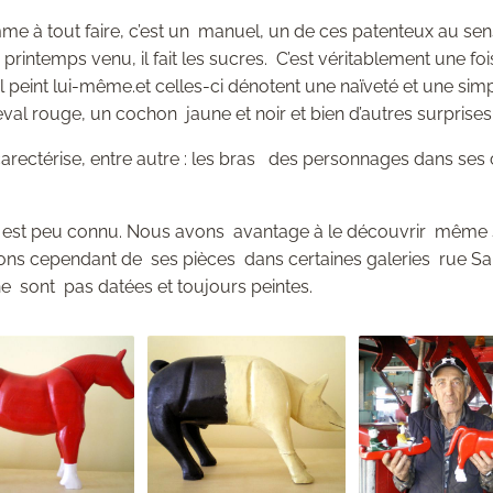
e à tout faire, c’est un manuel, un de ces patenteux au sens 
rintemps venu, il fait les sucres. C’est véritablement une fois 
il peint lui-même.et celles-ci dénotent une naïveté et une simpl
val rouge, un cochon jaune et noir et bien d’autres surprises
e carectérise, entre autre : les bras des personnages dans se
e est peu connu. Nous avons avantage à le découvrir même 
ons cependant de ses pièces dans certaines galeries rue Sa
ne sont pas datées et toujours peintes.