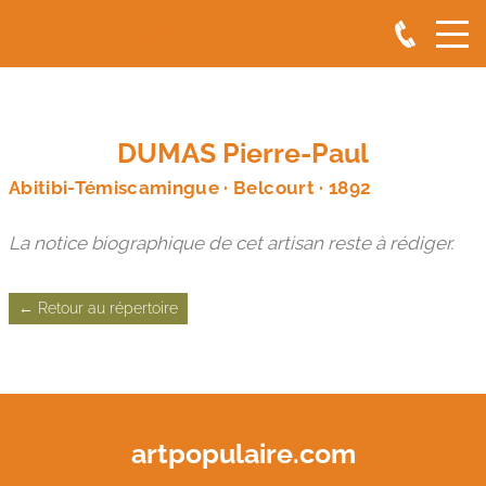
Art Populaire
DUMAS Pierre-Paul
Abitibi-Témiscamingue · Belcourt · 1892
La notice biographique de cet artisan reste à rédiger.
← Retour au répertoire
artpopulaire.com