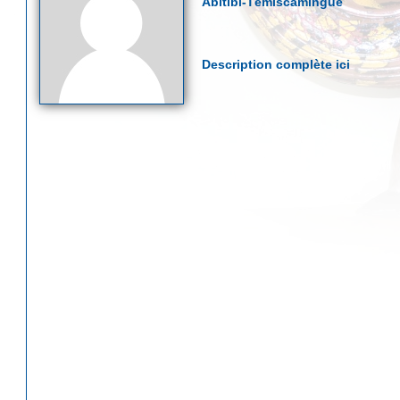
Abitibi-Témiscamingue
Description complète ici