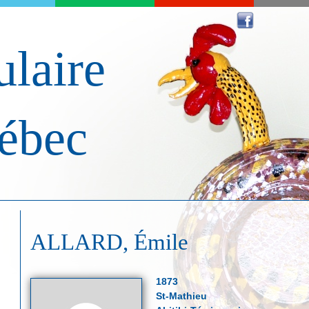
laire
ébec
ALLARD, Émile
1873
St-Mathieu